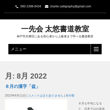
080-2398-8434
charlie.calligraphy@gmail.com
一先会 太悠書道教室
神戸市兵庫区にある初心者から上級者まで学べる書道教室
メニュー
月:
8月 2022
８月の漢字「盆」
2022年8月11日
|
コメントはまだありません
|
未分類
８月も中旬になる
と、日本ではお盆休