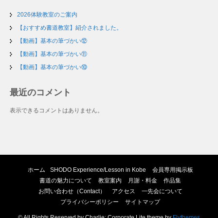
2026体験教室のご案内
【おすすめ書道教室】紹介されました。
【動画】基本の筆づかい⑫
【動画】基本の筆づかい⑪
【動画】基本の筆づかい⑩
最近のコメント
表示できるコメントはありません。
ホーム
SHODO Experience/Lesson in Kobe
会員専用掲示板
書道の魅力について
教室案内
月謝・料金
作品集
お問い合わせ（Contact）
アクセス
一先会について
プライバシーポリシー
サイトマップ
© All Rights Reserved by Charlie; Corporate Lite theme by
Flythemes