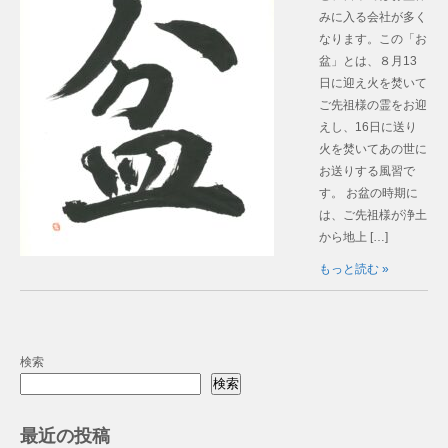
みに入る会社が多く
なります。この「お
盆」とは、８月13
日に迎え火を焚いて
ご先祖様の霊をお迎
えし、16日に送り
火を焚いてあの世に
お送りする風習で
す。 お盆の時期に
は、ご先祖様が浄土
から地上 […]
もっと読む »
検索
検索
最近の投稿