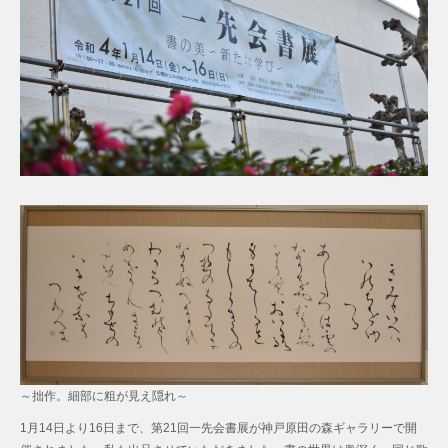
～拙作。細部に粗が見え隠れ～
1月14日より16日まで、第21回一先会書展が神戸原田の森ギャラリーで開