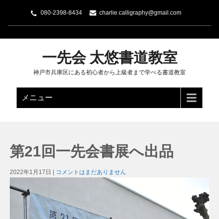
080-2398-8434
charlie.calligraphy@gmail.com
一先会 太悠書道教室
神戸市兵庫区にある初心者から上級者まで学べる書道教室
メニュー
第21回一先会書展へ出品
2022年1月17日
|
コメントはまだありません