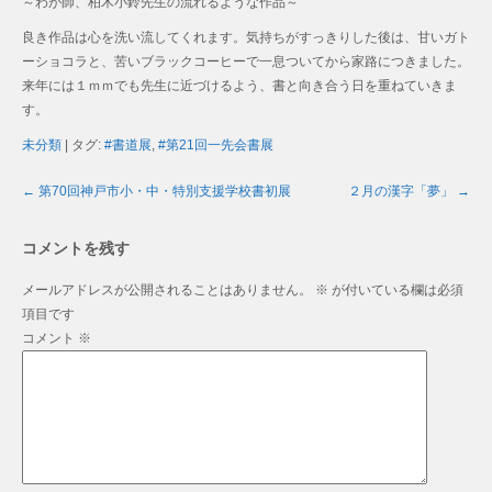
～わが師、柏木小鈴先生の流れるような作品～
良き作品は心を洗い流してくれます。気持ちがすっきりした後は、甘いガト
ーショコラと、苦いブラックコーヒーで一息ついてから家路につきました。
来年には１ｍｍでも先生に近づけるよう、書と向き合う日を重ねていきま
す。
未分類
| タグ:
#書道展
,
#第21回一先会書展
←
第70回神戸市小・中・特別支援学校書初展
２月の漢字「夢」
→
コメントを残す
メールアドレスが公開されることはありません。
※
が付いている欄は必須
項目です
コメント
※